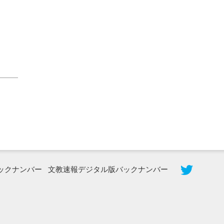
2026年8月5日更新
農工大で大学院生のトークセッション
に...
ックナンバー
文教速報デジタル版バックナンバー