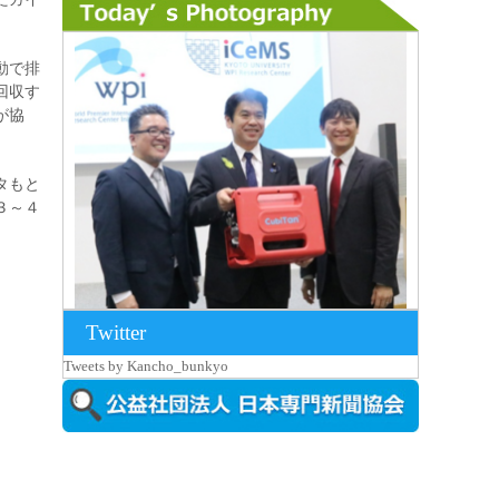
動で排
回収す
が協
タもと
３～４
Twitter
2026年8月7日更新
Tweets by Kancho_bunkyo
京都大iCeMS等を視察した松本文部科学
大...