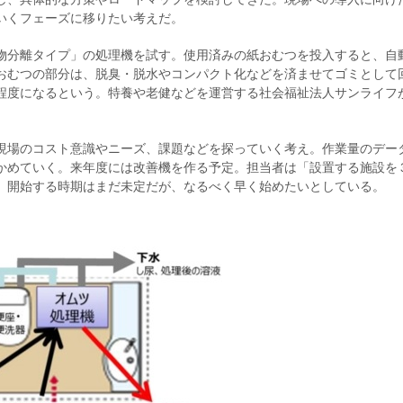
いくフェーズに移りたい考えだ。
物分離タイプ」の処理機を試す。使用済みの紙おむつを投入すると、自
おむつの部分は、脱臭・脱水やコンパクト化などを済ませてゴミとして
程度になるという。特養や老健などを運営する社会福祉法人サンライフ
現場のコスト意識やニーズ、課題などを探っていく考え。作業量のデー
かめていく。来年度には改善機を作る予定。担当者は「設置する施設を
。開始する時期はまだ未定だが、なるべく早く始めたいとしている。