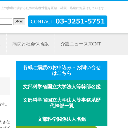
務上の参考に供するための各種情報を正確・確実・迅速にお届けしています。
版
病院と社会保険版
介護ニュースJOINT
各紙ご購読のお申込み・お問い合せ
はこちら
文部科学省国立大学法人等幹部名鑑
文部科学省国立大学法人等事務系歴
出す。
代幹部一覧
文部科学関係法人名鑑
大きな
たガイ