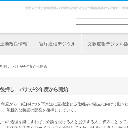
中央省庁及び都道府県の機関や関連団体などの事務従事者を対象に、執
土地改良情報
官庁通信デジタル
文教速報デジタル
を後押し パナが今年度から開始
後押し パナが今年度から開始
は今年度から、紙おむつを下水道に直接流せる仕組みの確立に向けて動き
し、革新的な装置の開発を後押ししていく。
むつの処理を楽にすれば、介護を受ける人と提供する人、双方にとって
し、具体的な方策やロードマップを検討してきた。現場への導入に向け