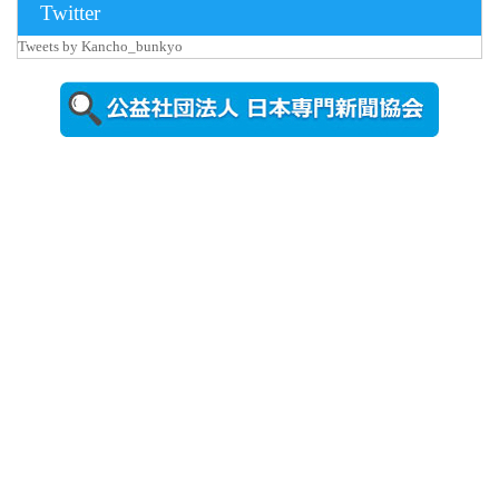
Twitter
Tweets by Kancho_bunkyo
2026年8月5日
更新
農工大で大
学院生のト
ークセッシ
ョンに...
2026年8月3日
更新
秋田大に設
置されたフ
ォトスポッ
ト （8...