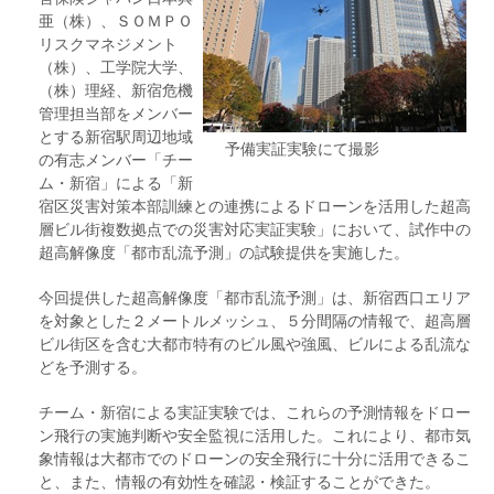
亜（株）、ＳＯＭＰＯ
リスクマネジメント
（株）、工学院大学、
（株）理経、新宿危機
管理担当部をメンバー
とする新宿駅周辺地域
予備実証実験にて撮影
の有志メンバー「チー
ム・新宿」による「新
宿区災害対策本部訓練との連携によるドローンを活用した超高
層ビル街複数拠点での災害対応実証実験」において、試作中の
超高解像度「都市乱流予測」の試験提供を実施した。
今回提供した超高解像度「都市乱流予測」は、新宿西口エリア
を対象とした２メートルメッシュ、５分間隔の情報で、超高層
ビル街区を含む大都市特有のビル風や強風、ビルによる乱流な
どを予測する。
チーム・新宿による実証実験では、これらの予測情報をドロー
ン飛行の実施判断や安全監視に活用した。これにより、都市気
象情報は大都市でのドローンの安全飛行に十分に活用できるこ
と、また、情報の有効性を確認・検証することができた。