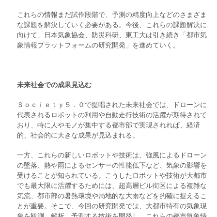
これらの情報まだ試作段階で、予測の精度向上などのさまざま
な課題を解決していく必要がある。今後、これらの課題解決に
向けて、日本気象協会、防災科研、東工大は引き続き「都市気
象情報プラットフォームの研究開発」を進めていく。
未来社会での成果見込む
Ｓｏｃｉｅｔｙ５．０で提唱された未来社会では、ドローンに
代表されるロボットの利用や自動走行技術の活躍が期待されて
おり、特に人やモノが集中する都市部で実現されれば、経済
的、社会的に大きな成果が見込まれる。
一方、これらの新しいロボットや技術は、強風によるドローン
の墜落、熱や雨によるセンサーの性能低下など、気象の影響を
受けることが知られている。こうしたロボットや技術が大都市
でも最大限に活躍するためには、超高層ビル街区による複雑な
気流、都市部の暑熱環境や局地的な大雨などを的確に捉えるこ
とが重要。そこで、今回の研究開発では、大都市特有の気象現
象を観測、解析、予測する技術を開発し、これらの都市気象情