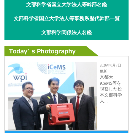
文部科学省国立大学法人等幹部名鑑
文部科学省国立大学法人等事務系歴代幹部一覧
文部科学関係法人名鑑
2026年8月7日
更新
京都大
iCeMS等を
視察した松
本文部科学
大...