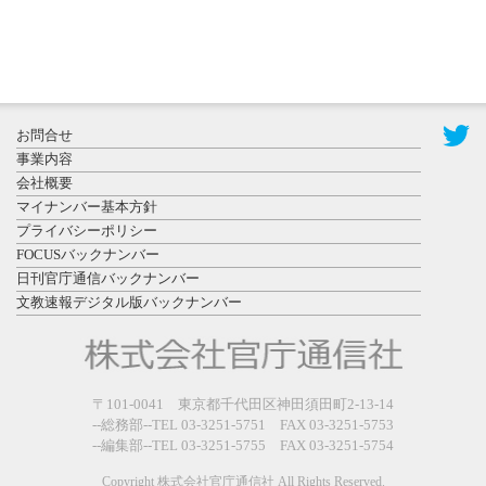
2026年7月31
お問合せ
日更新
事業内容
登録有形文
会社概要
化財となっ
マイナンバー基本方針
た東北大植
プライバシーポリシー
物園八...
FOCUSバックナンバー
日刊官庁通信バックナンバー
文教速報デジタル版バックナンバー
2026年7月29
〒101-0041 東京都千代田区神田須田町2-13-14
日更新
--総務部--TEL 03-3251-5751 FAX 03-3251-5753
県警等と大
--編集部--TEL 03-3251-5755 FAX 03-3251-5754
規模災害時
連携協定を
Copyright 株式会社官庁通信社 All Rights Reserved.