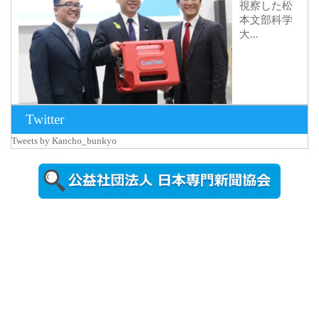
視察した松
本文部科学
大...
Twitter
Tweets by Kancho_bunkyo
2026年8月5日
更新
農工大で大
学院生のト
ークセッシ
ョンに...