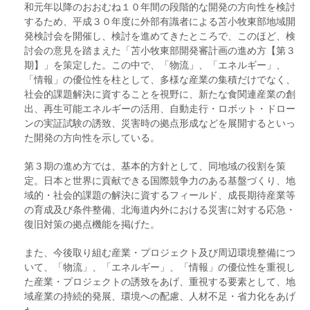
和元年以降のおおむね１０年間の段階的な開発の方向性を検討
するため、平成３０年度に外部有識者による苫小牧東部地域開
発検討会を開催し、検討を進めてきたところで、このほど、検
討会の意見を踏まえた「苫小牧東部開発審計画の進め方【第３
期】」を策定した。この中で、「物流」、「エネルギー」、
「情報」の優位性を柱として、多様な産業の集積だけでなく、
社会的課題解決に資することを視野に、新たな食関連産業の創
出、再生可能エネルギーの活用、自動走行・ロボット・ドロー
ンの実証試験の誘致、災害時の拠点形成などを展開するといっ
た開発の方向性を示している。
第３期の進め方では、基本的方針として、同地域の役割を策
定。日本と世界に貢献できる国際競争力のある基盤づくり、地
域的・社会的課題の解決に資するフィールド、成長期待産業等
の育成及び条件整備、北海道内外における災害に対する応急・
復旧対策の拠点機能を掲げた。
また、今後取り組む産業・プロジェクト及び周辺環境整備につ
いて、「物流」、「エネルギー」、「情報」の優位性を重視し
た産業・プロジェクトの誘致をあげ、重視する要素として、地
域産業の持続的発展、環境への配慮、人材不足・省力化をあげ