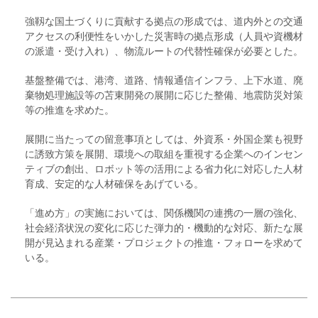
強靱な国土づくりに貢献する拠点の形成では、道内外との交通
アクセスの利便性をいかした災害時の拠点形成（人員や資機材
の派遣・受け入れ）、物流ルートの代替性確保が必要とした。
基盤整備では、港湾、道路、情報通信インフラ、上下水道、廃
棄物処理施設等の苫東開発の展開に応じた整備、地震防災対策
等の推進を求めた。
展開に当たっての留意事項としては、外資系・外国企業も視野
に誘致方策を展開、環境への取組を重視する企業へのインセン
ティブの創出、ロボット等の活用による省力化に対応した人材
育成、安定的な人材確保をあげている。
「進め方」の実施においては、関係機関の連携の一層の強化、
社会経済状況の変化に応じた弾力的・機動的な対応、新たな展
開が見込まれる産業・プロジェクトの推進・フォローを求めて
いる。