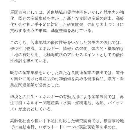
た。
展開方向としては、苫東地域の優位性等をいかした競争力の強
化、既存の産業集積を生かした新たな食関連産業の創出、高齢
化社会や担い手不足に対応した研究開発、強靭な国土づくりに
貢献する拠点の形成、基盤整備をあげている。
このうち、苫東地域の優位性等をいかした競争力の強化では、
優位性（物流、エネルギー、情報）の強化、弾力的・機動的な
土地の有効活用、北極海航路のアクセスポイントとしての優位
性検討を求めている。
既存の産業集積をいかした新たな食関連産業の創出では、道外
や国外に向けた道産品の付加価値を高める健康食品、漢方・医
薬品関連産業が必要とした。
環境との共生・エネルギーの有効活用による産業展開では、再
生可能エネルギー関連産業（水素・燃料電池、地熱、バイオマ
ス）が重要としている。
高齢化社会や担い手不足に対応した研究開発では、積雪寒冷地
での自動走行、ロボット・ドローンの実証実験等を求めた。