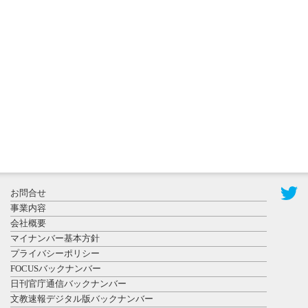
2026年8月3日
更新
秋田大に設
置されたフ
ォトスポッ
ト （8...
2026年7月31
お問合せ
日更新
事業内容
登録有形文
会社概要
化財となっ
マイナンバー基本方針
た東北大植
プライバシーポリシー
物園八...
FOCUSバックナンバー
日刊官庁通信バックナンバー
文教速報デジタル版バックナンバー