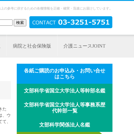
務上の参考に供するための各種情報を正確・確実・迅速にお届けしています。
版
病院と社会保険版
介護ニュースJOINT
各紙ご購読のお申込み・お問い合せ
はこちら
文部科学省国立大学法人等幹部名鑑
文部科学省国立大学法人等事務系歴
きた
代幹部一覧
は、ウ
てて、
文部科学関係法人名鑑