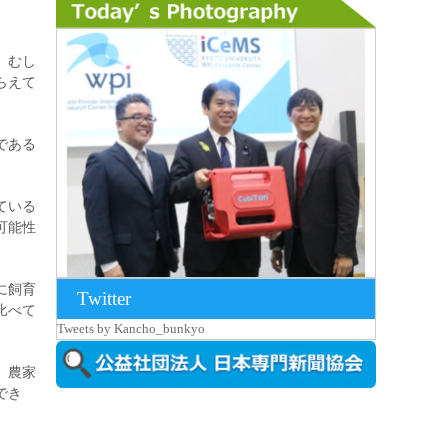
。むし
らえて
である
ている
可能性
に飼育
Twitter
比べて
2026年8月7日更新
Tweets by Kancho_bunkyo
京都大iCeMS等を視察した松本文部科学
大...
。農家
でき