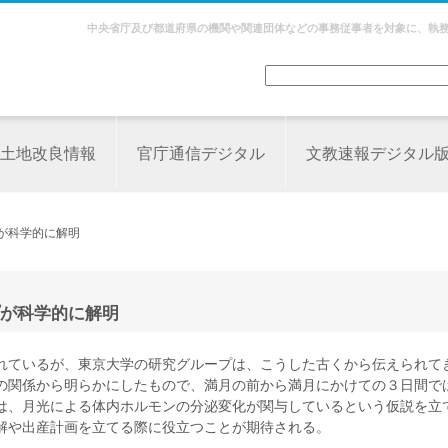
中央省庁及び都道府県の機関や関連団体などの事務従事者を対象に、執
土地改良情報
官庁通信デジタル
文教速報デジタル
が科学的に解明
が科学的に解明
れているが、東京大学の研究グループは、こうした古くから伝えられて
の関係から明らかにしたもので、満月の前から満月にかけての３日間で
は、月光による体内ホルモンの分泌変化が関与しているという仮説を立
解や出産計画を立てる際に役立つことが期待される。