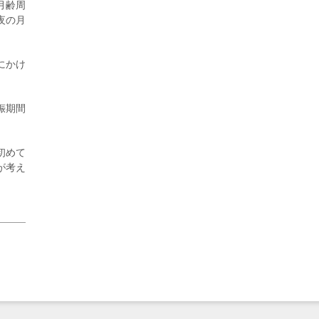
月齢周
夜の月
にかけ
2026年8月5日更新
娠期間
農工大で大学院生のトークセッション
に...
初めて
が考え