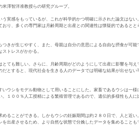
の米澤智洋准教授らの研究グループ。
いう実感をもっているが、これが科学的かつ明確に示された論文はない
ており、多くの専門家は月齢周期と出産との関連性は懐疑的であるとと
らつきが生じやすく、また、母親は自分の意思による自由な摂食が可能
なストレスがかかる。
はとても難しい。さらに、月齢周期がどのようにして出産に影響を与え
のだとすると、現代社会を生きる人のデータでは明確な結果が出せない
すいウシをモデル動物として用いることにした。家畜であるウシは一様
い。１００％人工授精による繁殖管理であるので、遺伝的多様性も人に
求めることができる。しかもウシの妊娠期間は約２８０日で、人と近い
シを出産させるため、より自然な状態で分娩したデータを集めることも