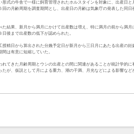
い形式の牛舎で一様に飼育管理されたホルスタインを対象に、出産日と
６回の月齢周期を調査期間とし、出産日の月齢は気象庁の発表した同日
べた結果、新月から満月にかけて出産数は増え、特に満月の前から満月
３日後まで出産数の低下が認められた。
工授精日から算出された分娩予定日が新月から三日月にあたる出産の妊
期間は有意に短縮していた。
われてきた月齢周期とウシの出産との間に関連があることが統計学的に
ったが、仮説として月による重力、潮の干満、月光などによる影響など