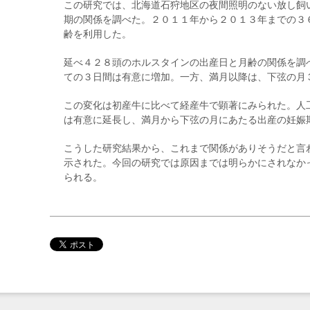
この研究では、北海道石狩地区の夜間照明のない放し飼
期の関係を調べた。２０１１年から２０１３年までの３
齢を利用した。
延べ４２８頭のホルスタインの出産日と月齢の関係を調
ての３日間は有意に増加。一方、満月以降は、下弦の月
この変化は初産牛に比べて経産牛で顕著にみられた。人
は有意に延長し、満月から下弦の月にあたる出産の妊娠
こうした研究結果から、これまで関係がありそうだと言
示された。今回の研究では原因までは明らかにされなか
られる。