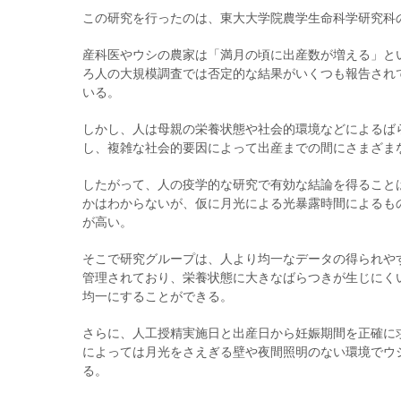
この研究を行ったのは、東大大学院農学生命科学研究科
産科医やウシの農家は「満月の頃に出産数が増える」と
ろ人の大規模調査では否定的な結果がいくつも報告され
いる。
しかし、人は母親の栄養状態や社会的環境などによるば
し、複雑な社会的要因によって出産までの間にさまざま
したがって、人の疫学的な研究で有効な結論を得ること
かはわからないが、仮に月光による光暴露時間によるも
が高い。
そこで研究グループは、人より均一なデータの得られや
管理されており、栄養状態に大きなばらつきが生じにく
均一にすることができる。
さらに、人工授精実施日と出産日から妊娠期間を正確に
によっては月光をさえぎる壁や夜間照明のない環境でウ
る。