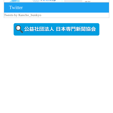
更新
Twitter
京都大
iCeMS等を
Tweets by Kancho_bunkyo
視察した松
本文部科学
大...
2026年8月5日
更新
農工大で大
学院生のト
ークセッシ
ョンに...