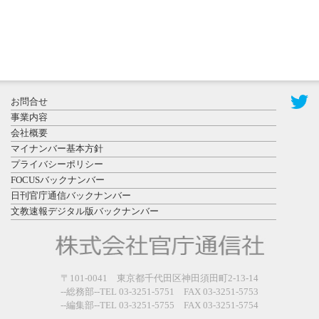
2026年8月3日
更新
秋田大に設
置されたフ
お問合せ
ォトスポッ
事業内容
ト （8...
会社概要
マイナンバー基本方針
プライバシーポリシー
FOCUSバックナンバー
日刊官庁通信バックナンバー
文教速報デジタル版バックナンバー
2026年7月31
日更新
登録有形文
〒101-0041 東京都千代田区神田須田町2-13-14
化財となっ
--総務部--TEL 03-3251-5751 FAX 03-3251-5753
た東北大植
--編集部--TEL 03-3251-5755 FAX 03-3251-5754
物園八...