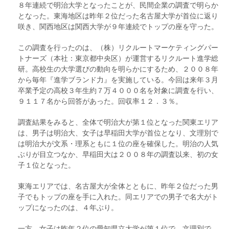
８年連続で明治大学となったことが、民間企業の調査で明らか
となった。東海地区は昨年２位だった名古屋大学が首位に返り
咲き、関西地区は関西大学が９年連続でトップの座を守った。
この調査を行ったのは、（株）リクルートマーケティングパー
トナーズ（本社：東京都中央区）が運営するリクルート進学総
研。高校生の大学選びの動向を明らかにするため、２００８年
から毎年『進学ブランド力』を実施している。今回は来年３月
卒業予定の高校３年生約７万４０００名を対象に調査を行い、
９１１７名から回答があった。回収率１２．３％。
調査結果をみると、全体で明治大が第１位となった関東エリア
は、男子は明治大、女子は早稲田大学が首位となり、文理別で
は明治大が文系・理系ともに１位の座を確保した。明治の人気
ぶりが目立つなか、早稲田大は２００８年の調査以来、初の女
子１位となった。
東海エリアでは、名古屋大が全体とともに、昨年２位だった男
子でもトップの座を手に入れた。同エリアでの男子で名大がト
ップになったのは、４年ぶり。
一方、女子は昨年２位の愛知県立大学が第１位で、文理別で