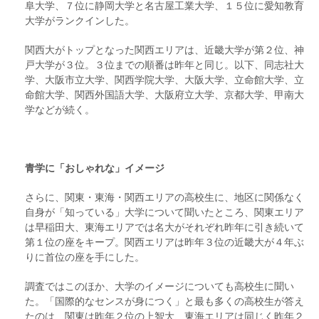
阜大学、７位に静岡大学と名古屋工業大学、１５位に愛知教育
大学がランクインした。
関西大がトップとなった関西エリアは、近畿大学が第２位、神
戸大学が３位。３位までの順番は昨年と同じ。以下、同志社大
学、大阪市立大学、関西学院大学、大阪大学、立命館大学、立
命館大学、関西外国語大学、大阪府立大学、京都大学、甲南大
学などが続く。
青学に「おしゃれな」イメージ
さらに、関東・東海・関西エリアの高校生に、地区に関係なく
自身が「知っている」大学について聞いたところ、関東エリア
は早稲田大、東海エリアでは名大がそれぞれ昨年に引き続いて
第１位の座をキープ。関西エリアは昨年３位の近畿大が４年ぶ
りに首位の座を手にした。
調査ではこのほか、大学のイメージについても高校生に聞い
た。「国際的なセンスが身につく」と最も多くの高校生が答え
たのは、関東は昨年２位の上智大、東海エリアは同じく昨年２