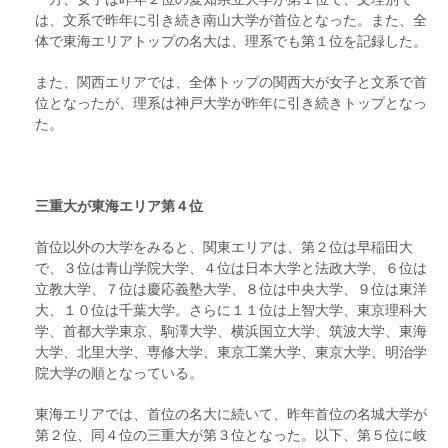
は、文系で昨年に引き続き南山大学が首位となった。また、全
体で東海エリアトップの名大は、理系でも第１位を記録した。
また、関西エリアでは、全体トップの関西大が女子と文系で首
位となったが、理系は神戸大学が昨年に引き続きトップとなっ
た。
三重大が東海エリア第４位
首位以外の大学をみると、関東エリアは、第２位は早稲田大
で、３位は青山学院大学、４位は日本大学と法政大学、６位は
立教大学、７位は慶応義塾大学、８位は中央大学、９位は東洋
大、１０位は千葉大学。さらに１１位は上智大学、東京理科大
学、首都大学東京、駒澤大学、横浜国立大学、筑波大学、東海
大学、北里大学、専修大学、東京工業大学、東京大学、明治学
院大学の順となっている。
東海エリアでは、首位の名大に続いて、昨年首位の名城大学が
第２位、同４位の三重大が第３位となった。以下、第５位に岐