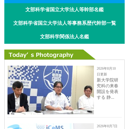
文部科学省国立大学法人等幹部名鑑
文部科学省国立大学法人等事務系歴代幹部一覧
文部科学関係法人名鑑
2026年8月10
日更新
新大学院研
究科の来春
開設を発表
する 静...
2026年8月7日