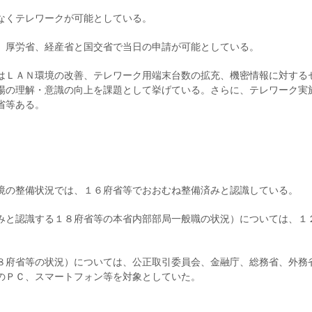
なくテレワークが可能としている。
、厚労省、経産省と国交省で当日の申請が可能としている。
はＬＡＮ環境の改善、テレワーク用端末台数の拡充、機密情報に対する
場の理解・意識の向上を課題として挙げている。さらに、テレワーク実
省等ある。
境の整備状況では、１６府省等でおおむね整備済みと認識している。
みと認識する１８府省等の本省内部部局一般職の状況）については、１
８府省等の状況）については、公正取引委員会、金融庁、総務省、外務
のＰＣ、スマートフォン等を対象としていた。