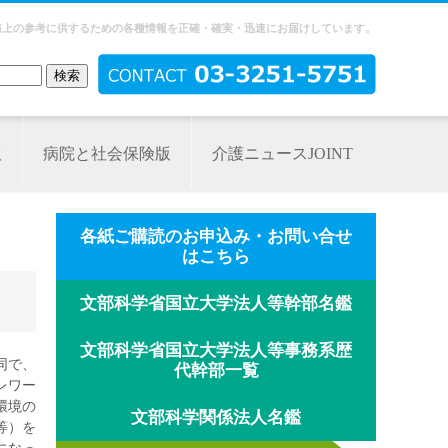
務上の参考に供するための各種情報を正確・確実・迅速にお届けしています。
版
病院と社会保険版
介護ニュースJOINT
各紙ご購読のお申込み・お問い合せ
はこちら
文部科学省国立大学法人等幹部名鑑
文部科学省国立大学法人等事務系歴
同で、
代幹部一覧
レワー
環境の
文部科学関係法人名鑑
等）を