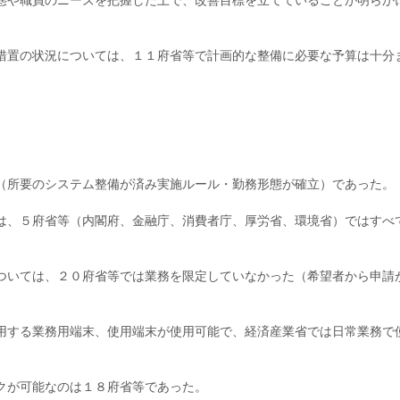
態や職員のニーズを把握した上で、改善目標を立てていることが明らか
措置の状況については、１１府省等で計画的な整備に必要な予算は十分
（所要のシステム整備が済み実施ルール・勤務形態が確立）であった。
は、５府省等（内閣府、金融庁、消費者庁、厚労省、環境省）ではすべ
ついては、２０府省等では業務を限定していなかった（希望者から申請
。
用する業務用端末、使用端末が使用可能で、経済産業省では日常業務で
クが可能なのは１８府省等であった。