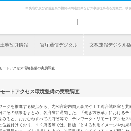
中央省庁及び都道府県の機関や関連団体などの事務従事者を対象に、執
土地改良情報
官庁通信デジタル
文教速報デジタル
リモートアクセス環境整備の実態調査
モートアクセス環境整備の実態調査
ワークを推進する観点から、内閣官房内閣人事局やＩＴ総合戦略室と共
日にその結果をまとめ、各府省に通知した。「働き方改革」におけるテ
をみると、おおむねすべての府省等で、テレワーク・リモートアクセス
と位置付けており、１２府省等では、目標（とする利用イメージや効果