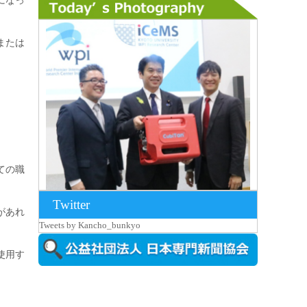
になっ
または
ての職
Twitter
があれ
2026年8月7日更新
Tweets by Kancho_bunkyo
京都大iCeMS等を視察した松本文部科学
大...
使用す